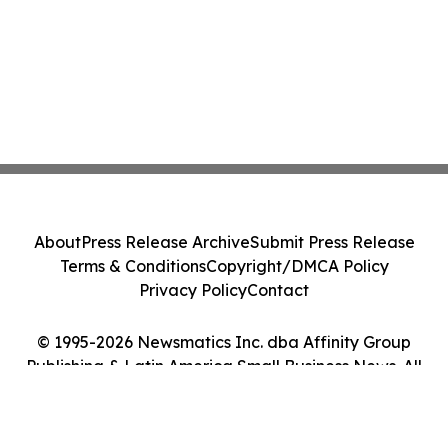
About
Press Release Archive
Submit Press Release
Terms & Conditions
Copyright/DMCA Policy
Privacy Policy
Contact
© 1995-2026 Newsmatics Inc. dba Affinity Group
Publishing & Latin America Small Business News. All
Rights Reserved.
Cookie Settings / Your Privacy Choices