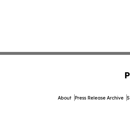
P
About
Press Release Archive
S
© 1995-2026 Newsmatics Inc. d