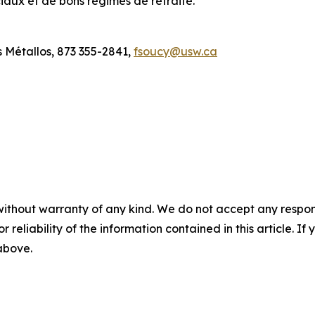
iaux et de bons régimes de retraite.
 Métallos, 873 355-2841,
fsoucy@usw.ca
without warranty of any kind. We do not accept any responsib
r reliability of the information contained in this article. I
 above.