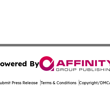
owered By
ubmit Press Release
Terms & Conditions
Copyright/DMCA
ba Affinity Group Publishing & Latin America Small Busin
Cookie Settings / Your Privacy Choices