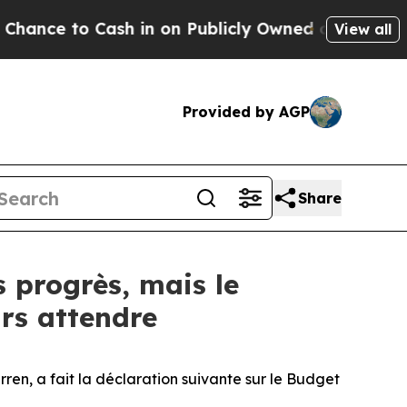
 to Cash in on Publicly Owned oil
Five Question
View all
Provided by AGP
Share
 progrès, mais le
urs attendre
n, a fait la déclaration suivante sur le Budget